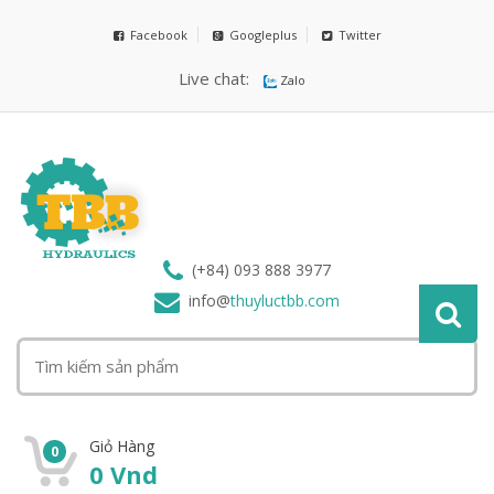
Facebook
Googleplus
Twitter
Live chat:
Zalo
(+84) 093 888 3977
info@
thuyluctbb.com
Giỏ Hàng
0
0
Vnd