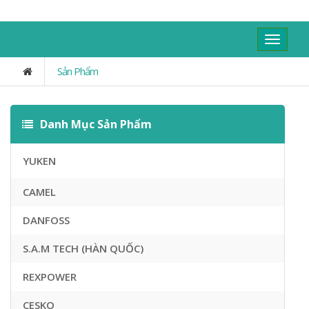
Toggle
navigat
Sản Phẩm
Danh Mục Sản Phẩm
YUKEN
CAMEL
DANFOSS
S.A.M TECH (HÀN QUỐC)
REXPOWER
CESKO