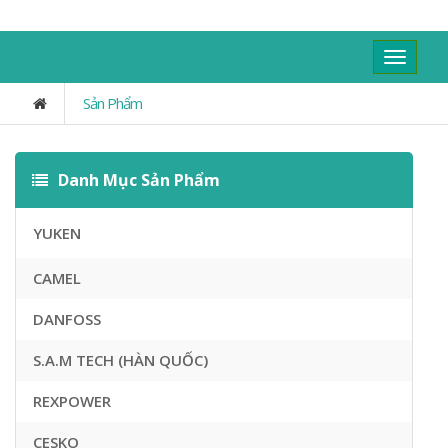
Toggle
navigat
Sản Phẩm
Danh Mục Sản Phẩm
YUKEN
CAMEL
DANFOSS
S.A.M TECH (HÀN QUỐC)
REXPOWER
CESKO