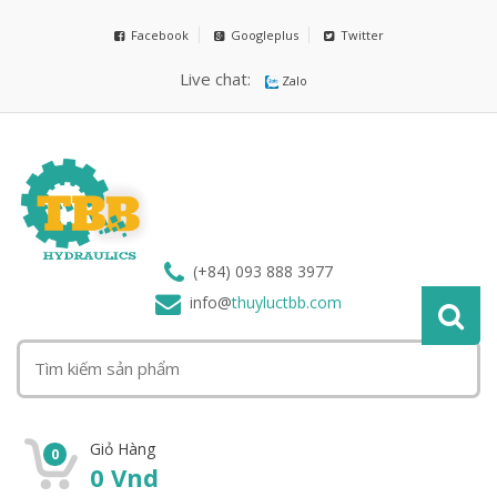
Facebook
Googleplus
Twitter
Live chat:
Zalo
(+84) 093 888 3977
info@
thuyluctbb.com
Giỏ Hàng
0
0
Vnd