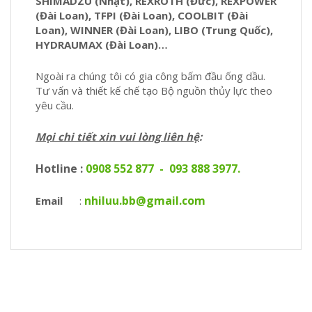
SHIMADZU (Nhật), REXROTH (Đức), REXPOWER
(Đài Loan), TFPI (Đài Loan), COOLBIT (Đài
Loan), WINNER (Đài Loan), LIBO (Trung Quốc),
HYDRAUMAX (Đài Loan)…
Ngoài ra chúng tôi có gia công bấm đầu ống dầu.
Tư vấn và thiết kế chế tạo Bộ nguồn thủy lực theo
yêu cầu.
Mọi chi tiết xin vui lòng liên hệ
:
Hotline :
0908 552 877
-
093 888 3977.
nhiluu.bb@gmail.com
Email
: