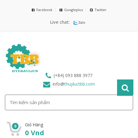
Facebook
Googleplus
Twitter
Live chat:
Zalo
(+84) 093 888 3977
info@
thuyluctbb.com
Giỏ Hàng
0
0
Vnd