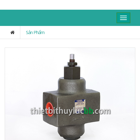
Toggle
navigat
Sản Phẩm