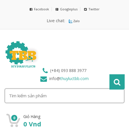
Facebook
Googleplus
Twitter
Live chat:
Zalo
(+84) 093 888 3977
info@
thuyluctbb.com
Giỏ Hàng
0
0
Vnd